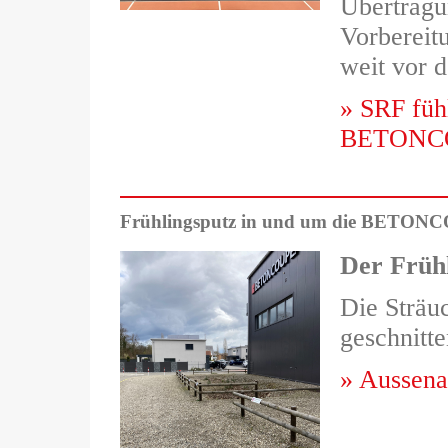
Übertragu
Vorbereit
weit vor 
» SRF fühl
BETONC
Frühlingsputz in und um die BETO
Der Früh
Die Sträu
geschnitte
» Ausse