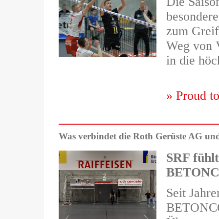
Die Saiso
besondere
zum Greif
Weg von V
in die höc
» Proud t
Was verbindet die Roth Gerüste AG u
SRF fühlt
BETONC
Seit Jahre
BETONCO