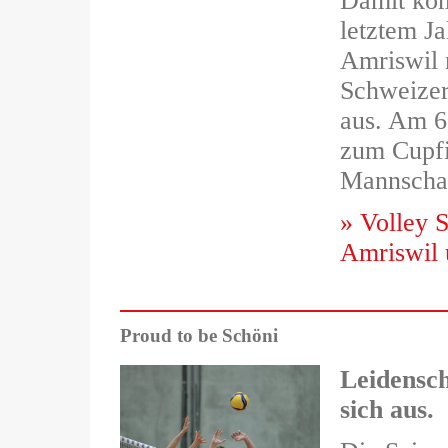
Damit kom
letztem J
Amriswil
Schweizer
aus. Am 6
zum Cupfi
Mannschaf
» Volley 
Amriswil 
Proud to be Schöni
Leidensch
sich aus.