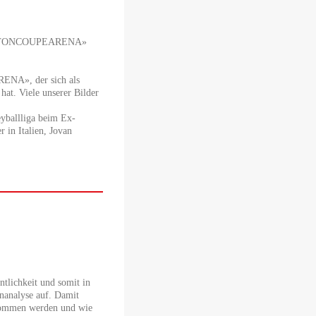
r «BETONCOUPEARENA»
RENA», der sich als
at. Viele unserer Bilder
eyballliga beim Ex-
 in Italien, Jovan
ichkeit und somit in
nanalyse auf. Damit
enommen werden und wie