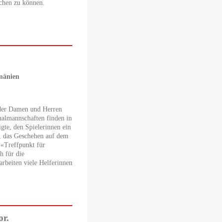
ichen zu können.
umänien
 der Damen und Herren
onalmannschaften finden in
igte, den Spielerinnen ein
t, das Geschehen auf dem
 «Treffpunkt für
h für die
arbeiten viele Helferinnen
r.