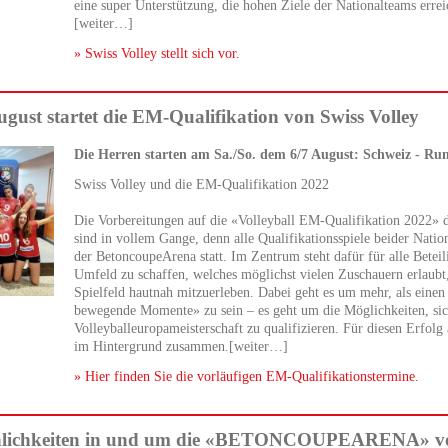
eine super Unterstützung, die hohen Ziele der Nationalteams erre
[weiter…]
» Swiss Volley stellt sich vor.
gust startet die EM-Qualifikation von Swiss Volley
Die Herren starten am Sa./So. dem 6/7 August: Schweiz - R
Swiss Volley und die EM-Qualifikation 2022
Die Vorbereitungen auf die «Volleyball EM-Qualifikation 2022»
sind in vollem Gange, denn alle Qualifikationsspiele beider Nati
der BetoncoupeArena statt. Im Zentrum steht dafür für alle Beteil
Umfeld zu schaffen, welches möglichst vielen Zuschauern erlaub
Spielfeld hautnah mitzuerleben. Dabei geht es um mehr, als einen
bewegende Momente» zu sein – es geht um die Möglichkeiten, sic
Volleyballeuropameisterschaft zu qualifizieren. Für diesen Erfolg 
im Hintergrund zusammen.[weiter…]
» Hier finden Sie die vorläufigen EM-Qualifikationstermine.
sönlichkeiten in und um die «BETONCOUPEARENA» vo